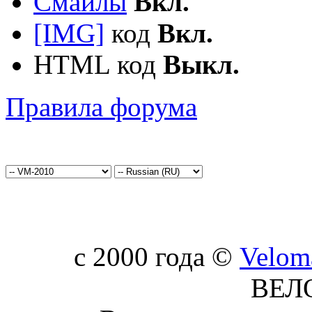
Смайлы
Вкл.
[IMG]
код
Вкл.
HTML код
Выкл.
Правила форума
c 2000 года ©
Velom
ВЕЛ