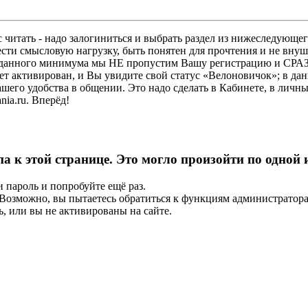
 читать - надо залогиниться и выбрать раздел из нижеследующег
ести смысловую нагрузку, быть понятен для прочтения и не в
ез данного минимума мы НЕ пропустим Вашу регистрацию и СРАЗ
дет активирован, и Вы увидите свой статус «Велоновичок»; в да
шего удобства в общении. Это надо сделать в Кабинете, в личны
ia.ru. Вперёд!
па к этой странице. Это могло произойти по одной
и пароль и попробуйте ещё раз.
е. Возможно, вы пытаетесь обратиться к функциям администрато
, или вы не активированы на сайте.