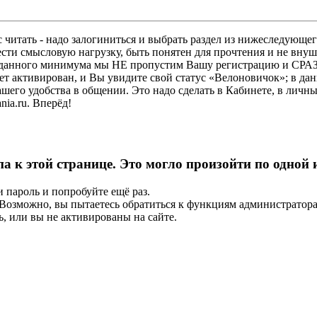
 читать - надо залогиниться и выбрать раздел из нижеследующег
ести смысловую нагрузку, быть понятен для прочтения и не в
ез данного минимума мы НЕ пропустим Вашу регистрацию и СРАЗ
дет активирован, и Вы увидите свой статус «Велоновичок»; в да
шего удобства в общении. Это надо сделать в Кабинете, в личны
ia.ru. Вперёд!
па к этой странице. Это могло произойти по одной
и пароль и попробуйте ещё раз.
е. Возможно, вы пытаетесь обратиться к функциям администрато
, или вы не активированы на сайте.