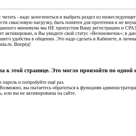
 читать - надо залогиниться и выбрать раздел из нижеследующег
ести смысловую нагрузку, быть понятен для прочтения и не в
ез данного минимума мы НЕ пропустим Вашу регистрацию и СРАЗ
дет активирован, и Вы увидите свой статус «Велоновичок»; в да
шего удобства в общении. Это надо сделать в Кабинете, в личны
ia.ru. Вперёд!
па к этой странице. Это могло произойти по одной
и пароль и попробуйте ещё раз.
е. Возможно, вы пытаетесь обратиться к функциям администрато
, или вы не активированы на сайте.