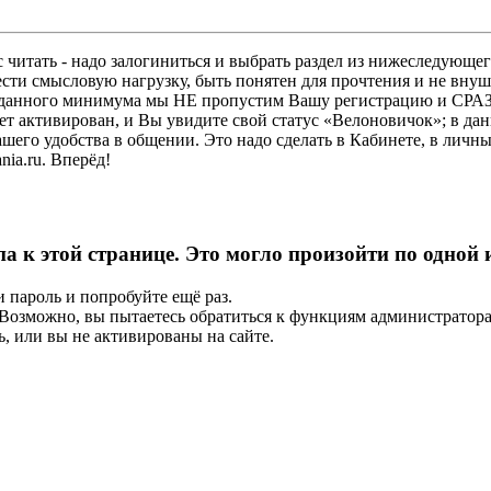
 читать - надо залогиниться и выбрать раздел из нижеследующег
ести смысловую нагрузку, быть понятен для прочтения и не в
ез данного минимума мы НЕ пропустим Вашу регистрацию и СРАЗ
дет активирован, и Вы увидите свой статус «Велоновичок»; в да
шего удобства в общении. Это надо сделать в Кабинете, в личны
ia.ru. Вперёд!
па к этой странице. Это могло произойти по одной
и пароль и попробуйте ещё раз.
е. Возможно, вы пытаетесь обратиться к функциям администрато
, или вы не активированы на сайте.