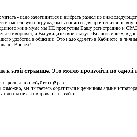
 читать - надо залогиниться и выбрать раздел из нижеследующег
ести смысловую нагрузку, быть понятен для прочтения и не в
ез данного минимума мы НЕ пропустим Вашу регистрацию и СРАЗ
дет активирован, и Вы увидите свой статус «Велоновичок»; в да
шего удобства в общении. Это надо сделать в Кабинете, в личны
ia.ru. Вперёд!
па к этой странице. Это могло произойти по одной
и пароль и попробуйте ещё раз.
е. Возможно, вы пытаетесь обратиться к функциям администрато
, или вы не активированы на сайте.