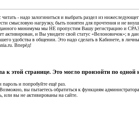
 читать - надо залогиниться и выбрать раздел из нижеследующег
ести смысловую нагрузку, быть понятен для прочтения и не в
ез данного минимума мы НЕ пропустим Вашу регистрацию и СРАЗ
дет активирован, и Вы увидите свой статус «Велоновичок»; в да
шего удобства в общении. Это надо сделать в Кабинете, в личны
ia.ru. Вперёд!
па к этой странице. Это могло произойти по одной
и пароль и попробуйте ещё раз.
е. Возможно, вы пытаетесь обратиться к функциям администрато
, или вы не активированы на сайте.