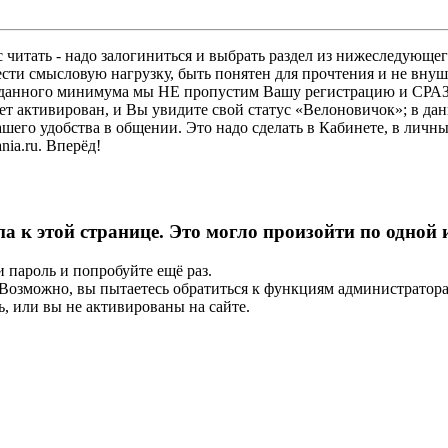
 читать - надо залогиниться и выбрать раздел из нижеследующег
ести смысловую нагрузку, быть понятен для прочтения и не в
ез данного минимума мы НЕ пропустим Вашу регистрацию и СРАЗ
дет активирован, и Вы увидите свой статус «Велоновичок»; в да
шего удобства в общении. Это надо сделать в Кабинете, в личны
ia.ru. Вперёд!
па к этой странице. Это могло произойти по одной
и пароль и попробуйте ещё раз.
е. Возможно, вы пытаетесь обратиться к функциям администрато
, или вы не активированы на сайте.