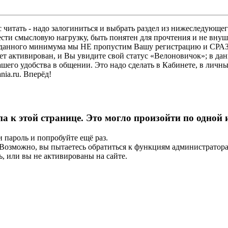
 читать - надо залогиниться и выбрать раздел из нижеследующег
ести смысловую нагрузку, быть понятен для прочтения и не в
ез данного минимума мы НЕ пропустим Вашу регистрацию и СРАЗ
дет активирован, и Вы увидите свой статус «Велоновичок»; в да
шего удобства в общении. Это надо сделать в Кабинете, в личны
ia.ru. Вперёд!
па к этой странице. Это могло произойти по одной
и пароль и попробуйте ещё раз.
е. Возможно, вы пытаетесь обратиться к функциям администрато
, или вы не активированы на сайте.