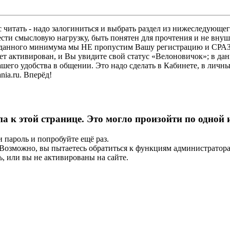
 читать - надо залогиниться и выбрать раздел из нижеследующег
ести смысловую нагрузку, быть понятен для прочтения и не в
ез данного минимума мы НЕ пропустим Вашу регистрацию и СРАЗ
дет активирован, и Вы увидите свой статус «Велоновичок»; в да
шего удобства в общении. Это надо сделать в Кабинете, в личны
ia.ru. Вперёд!
па к этой странице. Это могло произойти по одной
и пароль и попробуйте ещё раз.
е. Возможно, вы пытаетесь обратиться к функциям администрато
, или вы не активированы на сайте.