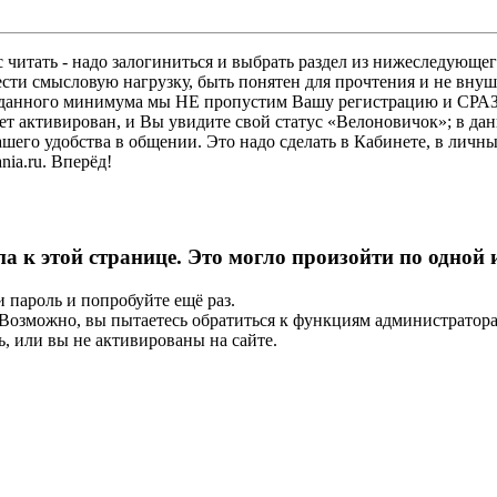
 читать - надо залогиниться и выбрать раздел из нижеследующег
ести смысловую нагрузку, быть понятен для прочтения и не в
ез данного минимума мы НЕ пропустим Вашу регистрацию и СРАЗ
дет активирован, и Вы увидите свой статус «Велоновичок»; в да
шего удобства в общении. Это надо сделать в Кабинете, в личны
ia.ru. Вперёд!
па к этой странице. Это могло произойти по одной
и пароль и попробуйте ещё раз.
е. Возможно, вы пытаетесь обратиться к функциям администрато
, или вы не активированы на сайте.