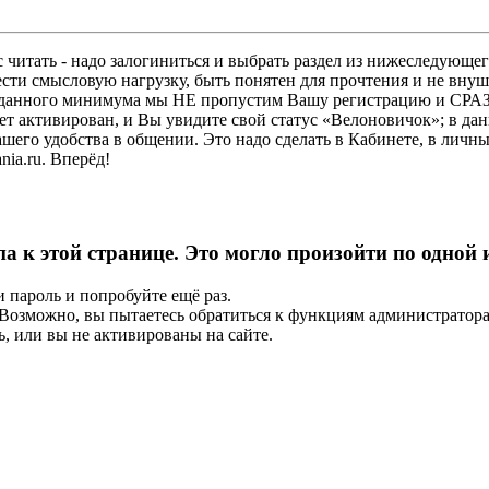
 читать - надо залогиниться и выбрать раздел из нижеследующег
ести смысловую нагрузку, быть понятен для прочтения и не в
ез данного минимума мы НЕ пропустим Вашу регистрацию и СРАЗ
дет активирован, и Вы увидите свой статус «Велоновичок»; в да
шего удобства в общении. Это надо сделать в Кабинете, в личны
ia.ru. Вперёд!
па к этой странице. Это могло произойти по одной
и пароль и попробуйте ещё раз.
е. Возможно, вы пытаетесь обратиться к функциям администрато
, или вы не активированы на сайте.