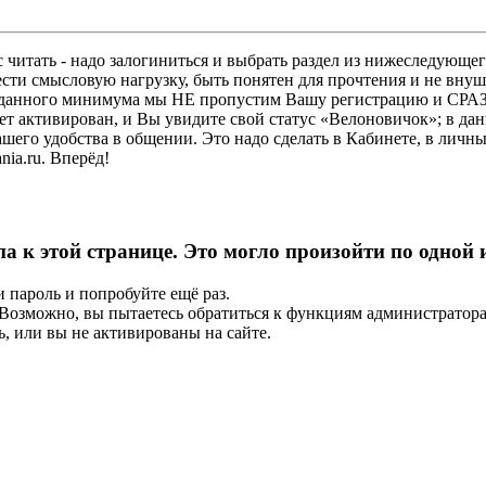
 читать - надо залогиниться и выбрать раздел из нижеследующег
ести смысловую нагрузку, быть понятен для прочтения и не в
ез данного минимума мы НЕ пропустим Вашу регистрацию и СРАЗ
дет активирован, и Вы увидите свой статус «Велоновичок»; в да
шего удобства в общении. Это надо сделать в Кабинете, в личны
ia.ru. Вперёд!
па к этой странице. Это могло произойти по одной
и пароль и попробуйте ещё раз.
е. Возможно, вы пытаетесь обратиться к функциям администрато
, или вы не активированы на сайте.