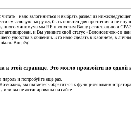
 читать - надо залогиниться и выбрать раздел из нижеследующег
ести смысловую нагрузку, быть понятен для прочтения и не в
ез данного минимума мы НЕ пропустим Вашу регистрацию и СРАЗ
дет активирован, и Вы увидите свой статус «Велоновичок»; в да
шего удобства в общении. Это надо сделать в Кабинете, в личны
ia.ru. Вперёд!
па к этой странице. Это могло произойти по одной
и пароль и попробуйте ещё раз.
е. Возможно, вы пытаетесь обратиться к функциям администрато
, или вы не активированы на сайте.