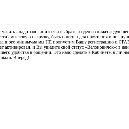
 читать - надо залогиниться и выбрать раздел из нижеследующег
ести смысловую нагрузку, быть понятен для прочтения и не в
ез данного минимума мы НЕ пропустим Вашу регистрацию и СРАЗ
дет активирован, и Вы увидите свой статус «Велоновичок»; в да
шего удобства в общении. Это надо сделать в Кабинете, в личны
ia.ru. Вперёд!