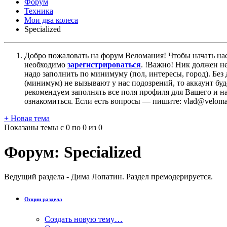
Форум
Техника
Мои два колеса
Specialized
Добро пожаловать на форум Веломания! Чтобы начать нас
необходимо
зарегистрироваться
. !Важно! Ник должен н
надо заполнить по минимуму (пол, интересы, город). Б
(минимум) не вызывают у нас подозрений, то аккаунт бу
рекомендуем заполнять все поля профиля для Вашего и на
ознакомиться. Если есть вопросы — пишите: vlad@veloman
+
Новая тема
Показаны темы с 0 по 0 из 0
Форум:
Specialized
Ведущий раздела - Дима Лопатин. Раздел премодерируется.
Опции раздела
Создать новую тему…