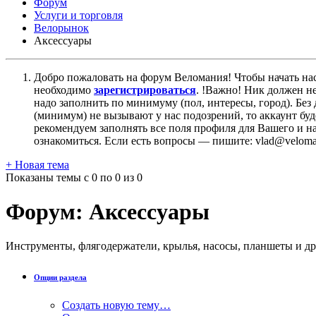
Форум
Услуги и торговля
Велорынок
Aксессуары
Добро пожаловать на форум Веломания! Чтобы начать нас
необходимо
зарегистрироваться
. !Важно! Ник должен н
надо заполнить по минимуму (пол, интересы, город). Б
(минимум) не вызывают у нас подозрений, то аккаунт бу
рекомендуем заполнять все поля профиля для Вашего и на
ознакомиться. Если есть вопросы — пишите: vlad@veloman
+
Новая тема
Показаны темы с 0 по 0 из 0
Форум:
Aксессуары
Инструменты, флягодержатели, крылья, насосы, планшеты и др
Опции раздела
Создать новую тему…