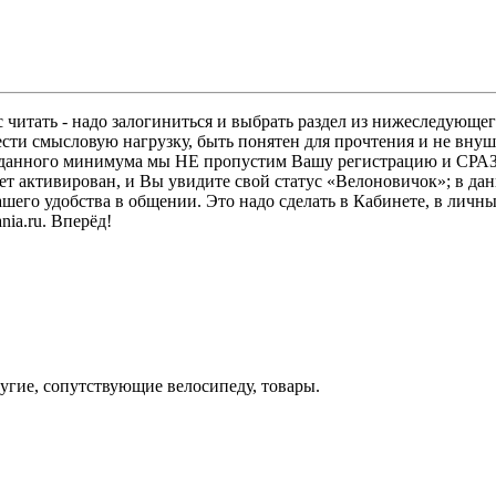
 читать - надо залогиниться и выбрать раздел из нижеследующег
ести смысловую нагрузку, быть понятен для прочтения и не в
ез данного минимума мы НЕ пропустим Вашу регистрацию и СРАЗ
дет активирован, и Вы увидите свой статус «Велоновичок»; в да
шего удобства в общении. Это надо сделать в Кабинете, в личны
ia.ru. Вперёд!
угие, сопутствующие велосипеду, товары.