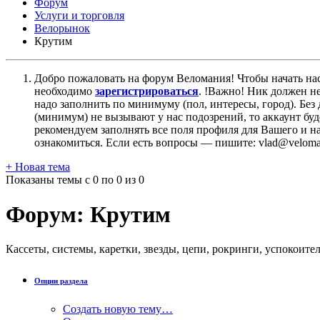
Форум
Услуги и торговля
Велорынок
Крутим
Добро пожаловать на форум Веломания! Чтобы начать нас
необходимо
зарегистрироваться
. !Важно! Ник должен н
надо заполнить по минимуму (пол, интересы, город). Б
(минимум) не вызывают у нас подозрений, то аккаунт бу
рекомендуем заполнять все поля профиля для Вашего и на
ознакомиться. Если есть вопросы — пишите: vlad@veloman
+
Новая тема
Показаны темы с 0 по 0 из 0
Форум:
Крутим
Кассеты, системы, каретки, звезды, цепи, рокринги, успокоител
Опции раздела
Создать новую тему…