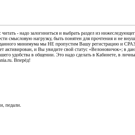
 читать - надо залогиниться и выбрать раздел из нижеследующег
ести смысловую нагрузку, быть понятен для прочтения и не в
ез данного минимума мы НЕ пропустим Вашу регистрацию и СРАЗ
дет активирован, и Вы увидите свой статус «Велоновичок»; в да
шего удобства в общении. Это надо сделать в Кабинете, в личны
ia.ru. Вперёд!
и, педали.