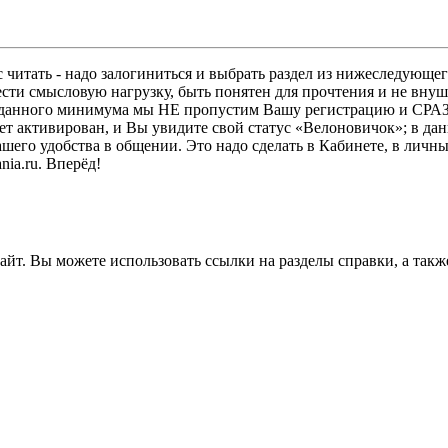
 читать - надо залогиниться и выбрать раздел из нижеследующег
ести смысловую нагрузку, быть понятен для прочтения и не в
ез данного минимума мы НЕ пропустим Вашу регистрацию и СРАЗ
дет активирован, и Вы увидите свой статус «Велоновичок»; в да
шего удобства в общении. Это надо сделать в Кабинете, в личны
ia.ru. Вперёд!
 сайт. Вы можете использовать ссылки на разделы справки, а та