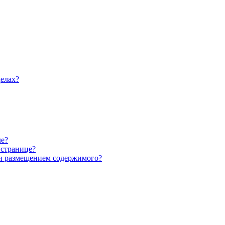
делах?
ле?
 странице?
 и размещением содержимого?