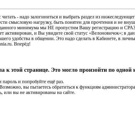
 читать - надо залогиниться и выбрать раздел из нижеследующег
ести смысловую нагрузку, быть понятен для прочтения и не в
ез данного минимума мы НЕ пропустим Вашу регистрацию и СРАЗ
дет активирован, и Вы увидите свой статус «Велоновичок»; в да
шего удобства в общении. Это надо сделать в Кабинете, в личны
ia.ru. Вперёд!
па к этой странице. Это могло произойти по одной
и пароль и попробуйте ещё раз.
е. Возможно, вы пытаетесь обратиться к функциям администрато
, или вы не активированы на сайте.