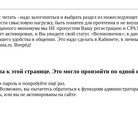
 читать - надо залогиниться и выбрать раздел из нижеследующег
ести смысловую нагрузку, быть понятен для прочтения и не в
ез данного минимума мы НЕ пропустим Вашу регистрацию и СРАЗ
дет активирован, и Вы увидите свой статус «Велоновичок»; в да
шего удобства в общении. Это надо сделать в Кабинете, в личны
ia.ru. Вперёд!
па к этой странице. Это могло произойти по одной
и пароль и попробуйте ещё раз.
е. Возможно, вы пытаетесь обратиться к функциям администрато
, или вы не активированы на сайте.