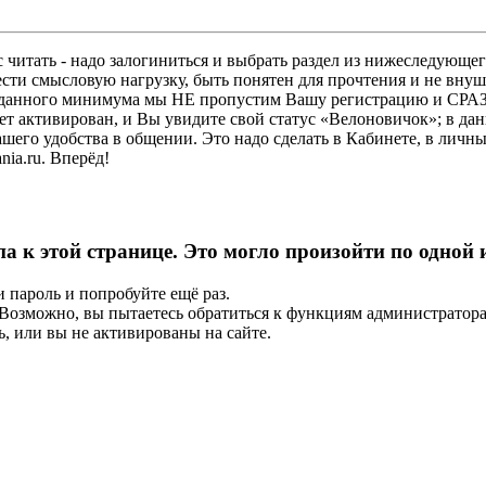
 читать - надо залогиниться и выбрать раздел из нижеследующег
ести смысловую нагрузку, быть понятен для прочтения и не в
ез данного минимума мы НЕ пропустим Вашу регистрацию и СРАЗ
дет активирован, и Вы увидите свой статус «Велоновичок»; в да
шего удобства в общении. Это надо сделать в Кабинете, в личны
ia.ru. Вперёд!
па к этой странице. Это могло произойти по одной
и пароль и попробуйте ещё раз.
е. Возможно, вы пытаетесь обратиться к функциям администрато
, или вы не активированы на сайте.