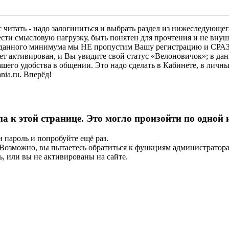
 читать - надо залогиниться и выбрать раздел из нижеследующег
ести смысловую нагрузку, быть понятен для прочтения и не в
ез данного минимума мы НЕ пропустим Вашу регистрацию и СРАЗ
дет активирован, и Вы увидите свой статус «Велоновичок»; в да
шего удобства в общении. Это надо сделать в Кабинете, в личны
ia.ru. Вперёд!
па к этой странице. Это могло произойти по одной
и пароль и попробуйте ещё раз.
е. Возможно, вы пытаетесь обратиться к функциям администрато
, или вы не активированы на сайте.