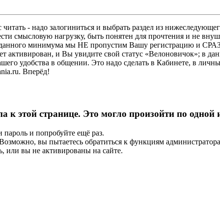
 читать - надо залогиниться и выбрать раздел из нижеследующег
ести смысловую нагрузку, быть понятен для прочтения и не в
ез данного минимума мы НЕ пропустим Вашу регистрацию и СРАЗ
дет активирован, и Вы увидите свой статус «Велоновичок»; в да
шего удобства в общении. Это надо сделать в Кабинете, в личны
ia.ru. Вперёд!
па к этой странице. Это могло произойти по одной
и пароль и попробуйте ещё раз.
е. Возможно, вы пытаетесь обратиться к функциям администрато
, или вы не активированы на сайте.