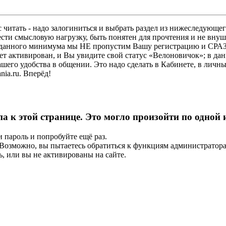
 читать - надо залогиниться и выбрать раздел из нижеследующег
ести смысловую нагрузку, быть понятен для прочтения и не в
ез данного минимума мы НЕ пропустим Вашу регистрацию и СРАЗ
дет активирован, и Вы увидите свой статус «Велоновичок»; в да
шего удобства в общении. Это надо сделать в Кабинете, в личны
ia.ru. Вперёд!
па к этой странице. Это могло произойти по одной
и пароль и попробуйте ещё раз.
е. Возможно, вы пытаетесь обратиться к функциям администрато
, или вы не активированы на сайте.