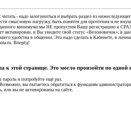
 читать - надо залогиниться и выбрать раздел из нижеследующег
ести смысловую нагрузку, быть понятен для прочтения и не в
ез данного минимума мы НЕ пропустим Вашу регистрацию и СРАЗ
дет активирован, и Вы увидите свой статус «Велоновичок»; в да
шего удобства в общении. Это надо сделать в Кабинете, в личны
ia.ru. Вперёд!
па к этой странице. Это могло произойти по одной
и пароль и попробуйте ещё раз.
е. Возможно, вы пытаетесь обратиться к функциям администрато
, или вы не активированы на сайте.