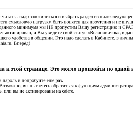
 читать - надо залогиниться и выбрать раздел из нижеследующег
ести смысловую нагрузку, быть понятен для прочтения и не в
ез данного минимума мы НЕ пропустим Вашу регистрацию и СРАЗ
дет активирован, и Вы увидите свой статус «Велоновичок»; в да
шего удобства в общении. Это надо сделать в Кабинете, в личны
ia.ru. Вперёд!
па к этой странице. Это могло произойти по одной
и пароль и попробуйте ещё раз.
е. Возможно, вы пытаетесь обратиться к функциям администрато
, или вы не активированы на сайте.