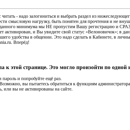
 читать - надо залогиниться и выбрать раздел из нижеследующег
ести смысловую нагрузку, быть понятен для прочтения и не в
ез данного минимума мы НЕ пропустим Вашу регистрацию и СРАЗ
дет активирован, и Вы увидите свой статус «Велоновичок»; в да
шего удобства в общении. Это надо сделать в Кабинете, в личны
ia.ru. Вперёд!
па к этой странице. Это могло произойти по одной
и пароль и попробуйте ещё раз.
е. Возможно, вы пытаетесь обратиться к функциям администрато
, или вы не активированы на сайте.