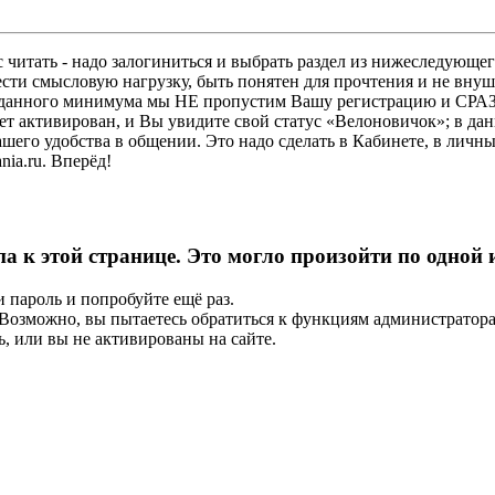
 читать - надо залогиниться и выбрать раздел из нижеследующег
ести смысловую нагрузку, быть понятен для прочтения и не в
ез данного минимума мы НЕ пропустим Вашу регистрацию и СРАЗ
дет активирован, и Вы увидите свой статус «Велоновичок»; в да
шего удобства в общении. Это надо сделать в Кабинете, в личны
ia.ru. Вперёд!
па к этой странице. Это могло произойти по одной
и пароль и попробуйте ещё раз.
е. Возможно, вы пытаетесь обратиться к функциям администрато
, или вы не активированы на сайте.