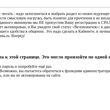
 читать - надо залогиниться и выбрать раздел из нижеследующег
ести смысловую нагрузку, быть понятен для прочтения и не в
ез данного минимума мы НЕ пропустим Вашу регистрацию и СРАЗ
дет активирован, и Вы увидите свой статус «Велоновичок»; в да
шего удобства в общении. Это надо сделать в Кабинете, в личны
ia.ru. Вперёд!
па к этой странице. Это могло произойти по одной
и пароль и попробуйте ещё раз.
е. Возможно, вы пытаетесь обратиться к функциям администрато
, или вы не активированы на сайте.