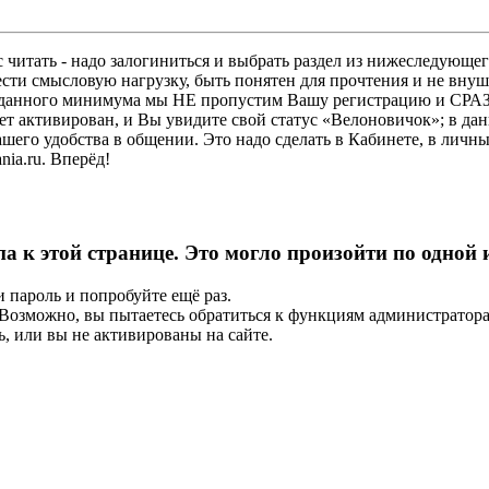
 читать - надо залогиниться и выбрать раздел из нижеследующег
ести смысловую нагрузку, быть понятен для прочтения и не в
ез данного минимума мы НЕ пропустим Вашу регистрацию и СРАЗ
дет активирован, и Вы увидите свой статус «Велоновичок»; в да
шего удобства в общении. Это надо сделать в Кабинете, в личны
ia.ru. Вперёд!
па к этой странице. Это могло произойти по одной
и пароль и попробуйте ещё раз.
е. Возможно, вы пытаетесь обратиться к функциям администрато
, или вы не активированы на сайте.