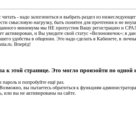
 читать - надо залогиниться и выбрать раздел из нижеследующег
ести смысловую нагрузку, быть понятен для прочтения и не в
ез данного минимума мы НЕ пропустим Вашу регистрацию и СРАЗ
дет активирован, и Вы увидите свой статус «Велоновичок»; в да
шего удобства в общении. Это надо сделать в Кабинете, в личны
ia.ru. Вперёд!
па к этой странице. Это могло произойти по одной
и пароль и попробуйте ещё раз.
е. Возможно, вы пытаетесь обратиться к функциям администрато
, или вы не активированы на сайте.