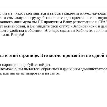
 читать - надо залогиниться и выбрать раздел из нижеследующег
ести смысловую нагрузку, быть понятен для прочтения и не в
ез данного минимума мы НЕ пропустим Вашу регистрацию и СРАЗ
дет активирован, и Вы увидите свой статус «Велоновичок»; в да
шего удобства в общении. Это надо сделать в Кабинете, в личны
ia.ru. Вперёд!
па к этой странице. Это могло произойти по одной
и пароль и попробуйте ещё раз.
е. Возможно, вы пытаетесь обратиться к функциям администрато
, или вы не активированы на сайте.