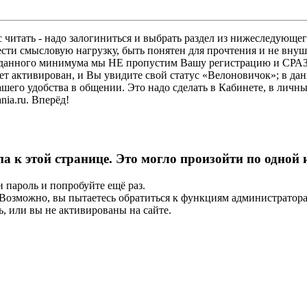
 читать - надо залогиниться и выбрать раздел из нижеследующег
ести смысловую нагрузку, быть понятен для прочтения и не в
ез данного минимума мы НЕ пропустим Вашу регистрацию и СРАЗ
дет активирован, и Вы увидите свой статус «Велоновичок»; в да
шего удобства в общении. Это надо сделать в Кабинете, в личны
ia.ru. Вперёд!
па к этой странице. Это могло произойти по одной
и пароль и попробуйте ещё раз.
е. Возможно, вы пытаетесь обратиться к функциям администрато
, или вы не активированы на сайте.