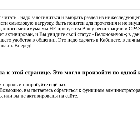
 читать - надо залогиниться и выбрать раздел из нижеследующег
ести смысловую нагрузку, быть понятен для прочтения и не в
ез данного минимума мы НЕ пропустим Вашу регистрацию и СРАЗ
дет активирован, и Вы увидите свой статус «Велоновичок»; в да
шего удобства в общении. Это надо сделать в Кабинете, в личны
ia.ru. Вперёд!
па к этой странице. Это могло произойти по одной
и пароль и попробуйте ещё раз.
е. Возможно, вы пытаетесь обратиться к функциям администрато
, или вы не активированы на сайте.