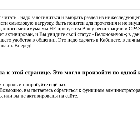
 читать - надо залогиниться и выбрать раздел из нижеследующег
ести смысловую нагрузку, быть понятен для прочтения и не в
ез данного минимума мы НЕ пропустим Вашу регистрацию и СРАЗ
дет активирован, и Вы увидите свой статус «Велоновичок»; в да
шего удобства в общении. Это надо сделать в Кабинете, в личны
ia.ru. Вперёд!
па к этой странице. Это могло произойти по одной
и пароль и попробуйте ещё раз.
е. Возможно, вы пытаетесь обратиться к функциям администрато
, или вы не активированы на сайте.