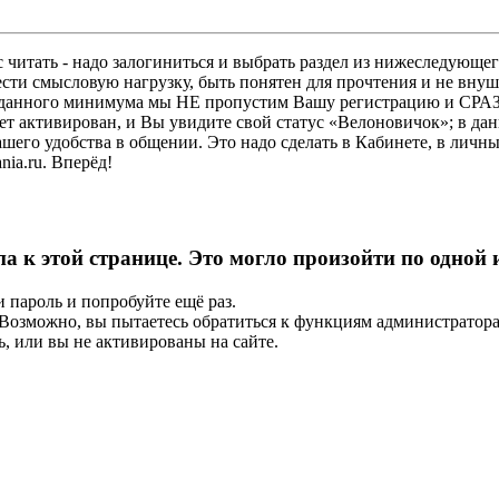
 читать - надо залогиниться и выбрать раздел из нижеследующег
ести смысловую нагрузку, быть понятен для прочтения и не в
ез данного минимума мы НЕ пропустим Вашу регистрацию и СРАЗ
дет активирован, и Вы увидите свой статус «Велоновичок»; в да
шего удобства в общении. Это надо сделать в Кабинете, в личны
ia.ru. Вперёд!
па к этой странице. Это могло произойти по одной
и пароль и попробуйте ещё раз.
е. Возможно, вы пытаетесь обратиться к функциям администрато
, или вы не активированы на сайте.