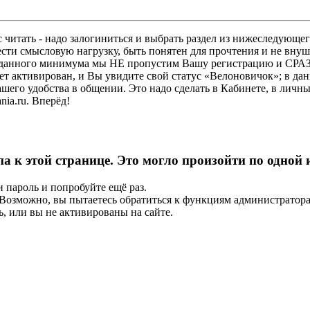
 читать - надо залогиниться и выбрать раздел из нижеследующег
ести смысловую нагрузку, быть понятен для прочтения и не в
ез данного минимума мы НЕ пропустим Вашу регистрацию и СРАЗ
дет активирован, и Вы увидите свой статус «Велоновичок»; в да
шего удобства в общении. Это надо сделать в Кабинете, в личны
ia.ru. Вперёд!
па к этой странице. Это могло произойти по одной
и пароль и попробуйте ещё раз.
е. Возможно, вы пытаетесь обратиться к функциям администрато
, или вы не активированы на сайте.