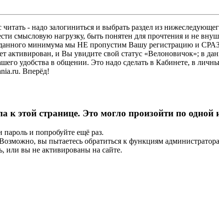
 читать - надо залогиниться и выбрать раздел из нижеследующег
ести смысловую нагрузку, быть понятен для прочтения и не в
ез данного минимума мы НЕ пропустим Вашу регистрацию и СРАЗ
дет активирован, и Вы увидите свой статус «Велоновичок»; в да
шего удобства в общении. Это надо сделать в Кабинете, в личны
ia.ru. Вперёд!
па к этой странице. Это могло произойти по одной
и пароль и попробуйте ещё раз.
е. Возможно, вы пытаетесь обратиться к функциям администрато
, или вы не активированы на сайте.