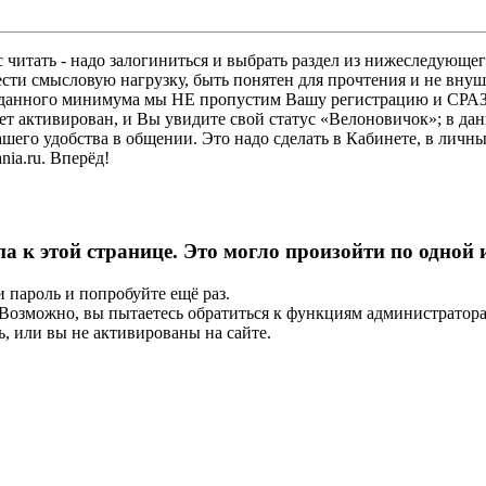
 читать - надо залогиниться и выбрать раздел из нижеследующег
ести смысловую нагрузку, быть понятен для прочтения и не в
ез данного минимума мы НЕ пропустим Вашу регистрацию и СРАЗ
дет активирован, и Вы увидите свой статус «Велоновичок»; в да
шего удобства в общении. Это надо сделать в Кабинете, в личны
ia.ru. Вперёд!
па к этой странице. Это могло произойти по одной
и пароль и попробуйте ещё раз.
е. Возможно, вы пытаетесь обратиться к функциям администрато
, или вы не активированы на сайте.