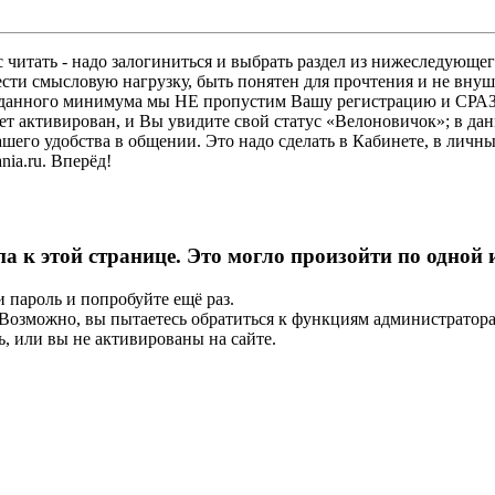
 читать - надо залогиниться и выбрать раздел из нижеследующег
ести смысловую нагрузку, быть понятен для прочтения и не в
ез данного минимума мы НЕ пропустим Вашу регистрацию и СРАЗ
дет активирован, и Вы увидите свой статус «Велоновичок»; в да
шего удобства в общении. Это надо сделать в Кабинете, в личны
ia.ru. Вперёд!
па к этой странице. Это могло произойти по одной
и пароль и попробуйте ещё раз.
е. Возможно, вы пытаетесь обратиться к функциям администрато
, или вы не активированы на сайте.