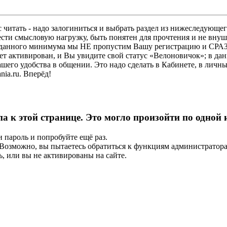
 читать - надо залогиниться и выбрать раздел из нижеследующег
ести смысловую нагрузку, быть понятен для прочтения и не в
ез данного минимума мы НЕ пропустим Вашу регистрацию и СРАЗ
дет активирован, и Вы увидите свой статус «Велоновичок»; в да
шего удобства в общении. Это надо сделать в Кабинете, в личны
ia.ru. Вперёд!
па к этой странице. Это могло произойти по одной
и пароль и попробуйте ещё раз.
е. Возможно, вы пытаетесь обратиться к функциям администрато
, или вы не активированы на сайте.