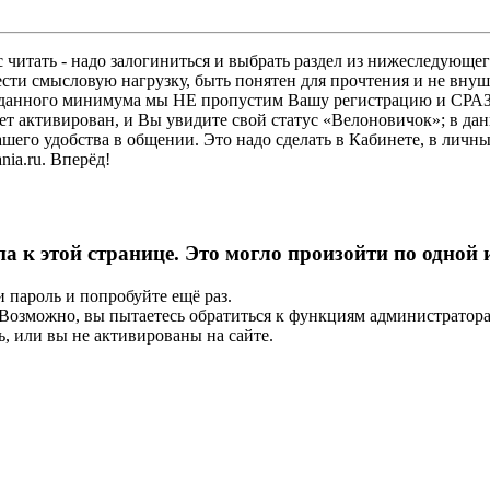
 читать - надо залогиниться и выбрать раздел из нижеследующег
ести смысловую нагрузку, быть понятен для прочтения и не в
ез данного минимума мы НЕ пропустим Вашу регистрацию и СРАЗ
дет активирован, и Вы увидите свой статус «Велоновичок»; в да
шего удобства в общении. Это надо сделать в Кабинете, в личны
ia.ru. Вперёд!
па к этой странице. Это могло произойти по одной
и пароль и попробуйте ещё раз.
е. Возможно, вы пытаетесь обратиться к функциям администрато
, или вы не активированы на сайте.