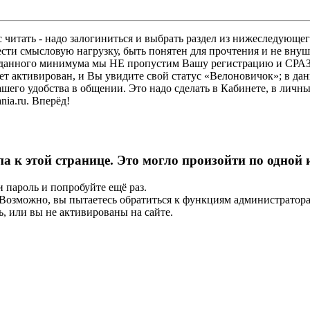
 читать - надо залогиниться и выбрать раздел из нижеследующег
ести смысловую нагрузку, быть понятен для прочтения и не в
ез данного минимума мы НЕ пропустим Вашу регистрацию и СРАЗ
дет активирован, и Вы увидите свой статус «Велоновичок»; в да
шего удобства в общении. Это надо сделать в Кабинете, в личны
ia.ru. Вперёд!
па к этой странице. Это могло произойти по одной
и пароль и попробуйте ещё раз.
е. Возможно, вы пытаетесь обратиться к функциям администрато
, или вы не активированы на сайте.