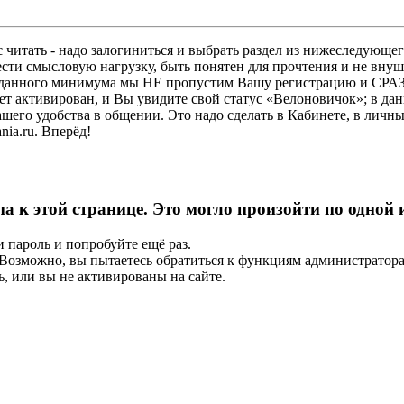
 читать - надо залогиниться и выбрать раздел из нижеследующег
ести смысловую нагрузку, быть понятен для прочтения и не в
ез данного минимума мы НЕ пропустим Вашу регистрацию и СРАЗ
дет активирован, и Вы увидите свой статус «Велоновичок»; в да
шего удобства в общении. Это надо сделать в Кабинете, в личны
ia.ru. Вперёд!
па к этой странице. Это могло произойти по одной
и пароль и попробуйте ещё раз.
е. Возможно, вы пытаетесь обратиться к функциям администрато
, или вы не активированы на сайте.