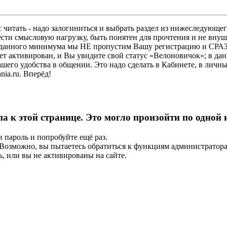
 читать - надо залогиниться и выбрать раздел из нижеследующег
ести смысловую нагрузку, быть понятен для прочтения и не в
ез данного минимума мы НЕ пропустим Вашу регистрацию и СРАЗ
дет активирован, и Вы увидите свой статус «Велоновичок»; в да
шего удобства в общении. Это надо сделать в Кабинете, в личны
ia.ru. Вперёд!
па к этой странице. Это могло произойти по одной
и пароль и попробуйте ещё раз.
е. Возможно, вы пытаетесь обратиться к функциям администрато
, или вы не активированы на сайте.