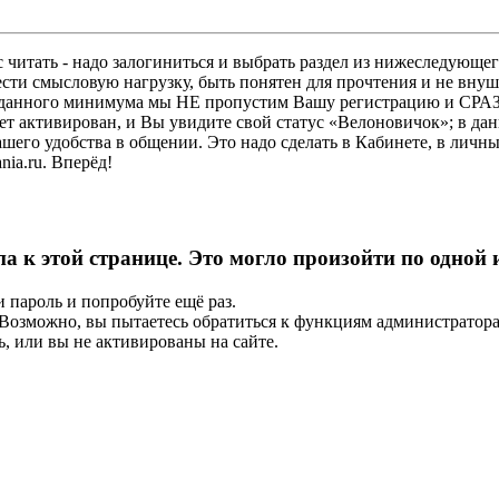
 читать - надо залогиниться и выбрать раздел из нижеследующег
ести смысловую нагрузку, быть понятен для прочтения и не в
ез данного минимума мы НЕ пропустим Вашу регистрацию и СРАЗ
дет активирован, и Вы увидите свой статус «Велоновичок»; в да
шего удобства в общении. Это надо сделать в Кабинете, в личны
ia.ru. Вперёд!
па к этой странице. Это могло произойти по одной
и пароль и попробуйте ещё раз.
е. Возможно, вы пытаетесь обратиться к функциям администрато
, или вы не активированы на сайте.