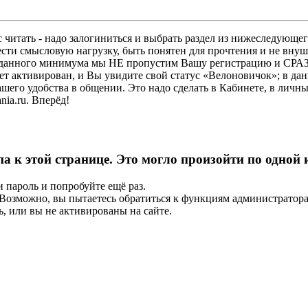
 читать - надо залогиниться и выбрать раздел из нижеследующег
ести смысловую нагрузку, быть понятен для прочтения и не в
ез данного минимума мы НЕ пропустим Вашу регистрацию и СРАЗ
дет активирован, и Вы увидите свой статус «Велоновичок»; в да
шего удобства в общении. Это надо сделать в Кабинете, в личны
ia.ru. Вперёд!
па к этой странице. Это могло произойти по одной
и пароль и попробуйте ещё раз.
е. Возможно, вы пытаетесь обратиться к функциям администрато
, или вы не активированы на сайте.