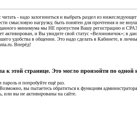
 читать - надо залогиниться и выбрать раздел из нижеследующег
ести смысловую нагрузку, быть понятен для прочтения и не в
ез данного минимума мы НЕ пропустим Вашу регистрацию и СРАЗ
дет активирован, и Вы увидите свой статус «Велоновичок»; в да
шего удобства в общении. Это надо сделать в Кабинете, в личны
ia.ru. Вперёд!
па к этой странице. Это могло произойти по одной
и пароль и попробуйте ещё раз.
е. Возможно, вы пытаетесь обратиться к функциям администрато
, или вы не активированы на сайте.