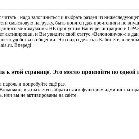
 читать - надо залогиниться и выбрать раздел из нижеследующег
ести смысловую нагрузку, быть понятен для прочтения и не в
ез данного минимума мы НЕ пропустим Вашу регистрацию и СРАЗ
дет активирован, и Вы увидите свой статус «Велоновичок»; в да
шего удобства в общении. Это надо сделать в Кабинете, в личны
ia.ru. Вперёд!
па к этой странице. Это могло произойти по одной
и пароль и попробуйте ещё раз.
е. Возможно, вы пытаетесь обратиться к функциям администрато
, или вы не активированы на сайте.