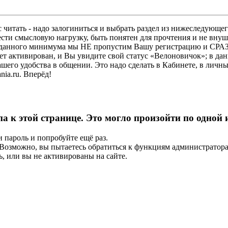
 читать - надо залогиниться и выбрать раздел из нижеследующег
ести смысловую нагрузку, быть понятен для прочтения и не в
ез данного минимума мы НЕ пропустим Вашу регистрацию и СРАЗ
дет активирован, и Вы увидите свой статус «Велоновичок»; в да
шего удобства в общении. Это надо сделать в Кабинете, в личны
ia.ru. Вперёд!
па к этой странице. Это могло произойти по одной
и пароль и попробуйте ещё раз.
е. Возможно, вы пытаетесь обратиться к функциям администрато
, или вы не активированы на сайте.